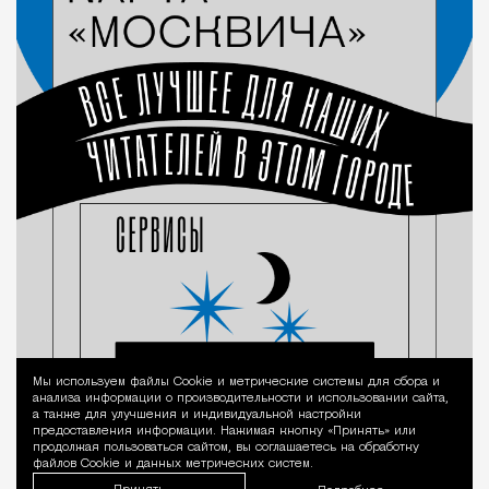
Мы используем файлы Сookie и метрические системы для сбора и
Уведомление 
анализа информации о производительности и использовании сайта,
а также для улучшения и индивидуальной настройки
предоставления информации. Нажимая кнопку «Принять» или
продолжая пользоваться сайтом, вы соглашаетесь на обработку
файлов Cookie и данных метрических систем.