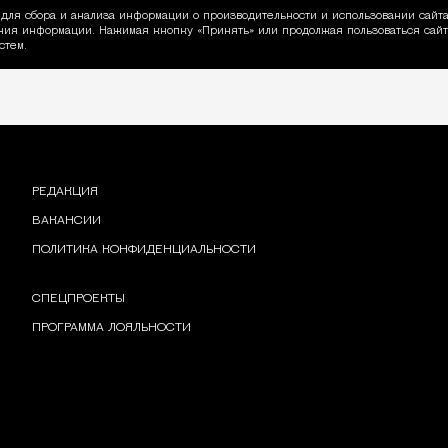
для сбора и анализа информации о производительности и использовании сайта
ия информации. Нажимая кнопку «Принять» или продолжая пользоваться сайто
пользовании Cookie
стем.
РЕДАКЦИЯ
ВАКАНСИИ
ПОЛИТИКА КОНФИДЕНЦИАЛЬНОСТИ
СПЕЦПРОЕКТЫ
ПРОГРАММА ЛОЯЛЬНОСТИ