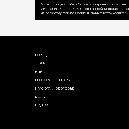
Мы используем файлы Сookie и метрические системы 
улучшения и индивидуальной настройки предоставлен
Уведомление об ис
на обработку файлов Cookie и данных метрических си
ГОРОД
ЛЮДИ
КИНО
РЕСТОРАНЫ И БАРЫ
КРАСОТА И ЗДОРОВЬЕ
МОДА
ВИДЕО