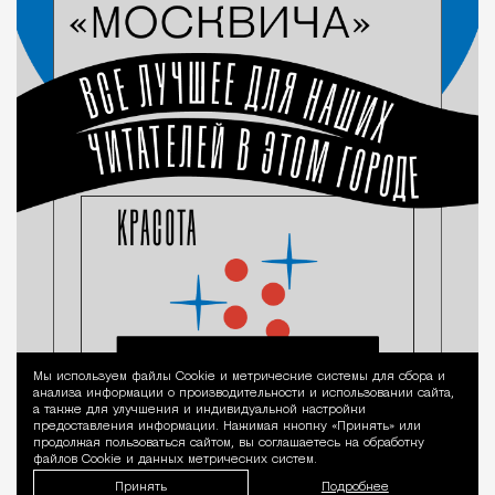
Мы используем файлы Сookie и метрические системы для сбора и
Уведомление 
анализа информации о производительности и использовании сайта,
а также для улучшения и индивидуальной настройки
предоставления информации. Нажимая кнопку «Принять» или
продолжая пользоваться сайтом, вы соглашаетесь на обработку
файлов Cookie и данных метрических систем.
Принять
Подробнее