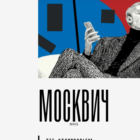
МОСКВИЧ
MAG