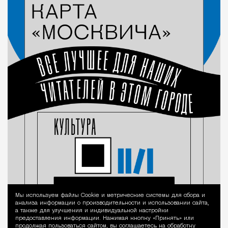
Мы используем файлы Сookie и метрические системы для сбора и
Уведомление 
анализа информации о производительности и использовании сайта,
а также для улучшения и индивидуальной настройки
предоставления информации. Нажимая кнопку «Принять» или
продолжая пользоваться сайтом, вы соглашаетесь на обработку