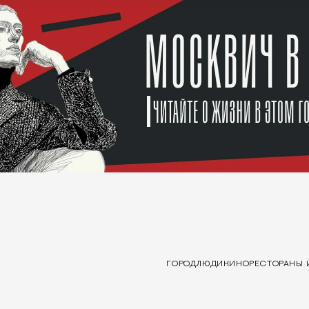
ГОРОД
ЛЮДИ
КИНО
РЕСТОРАНЫ 