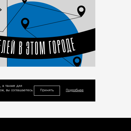
, а также для
Принять
м, вы соглашаетесь
Подробнее