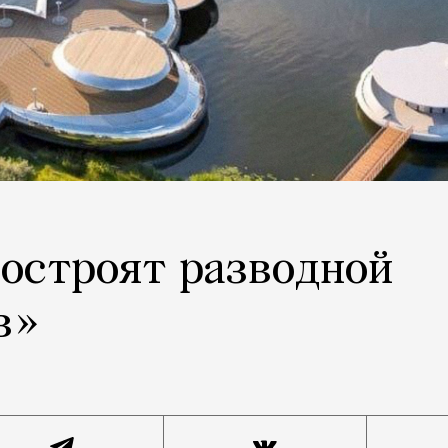
построят разводной
в»