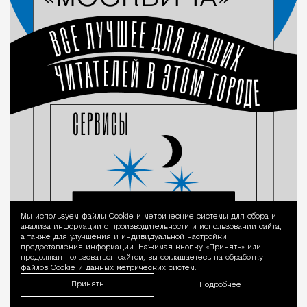
Мы используем файлы Сookie и метрические системы для сбора и
Уведомление 
анализа информации о производительности и использовании сайта,
а также для улучшения и индивидуальной настройки
предоставления информации. Нажимая кнопку «Принять» или
продолжая пользоваться сайтом, вы соглашаетесь на обработку
файлов Cookie и данных метрических систем.
Принять
Подробнее