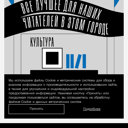
Мы используем файлы Сookie и метрические системы для сбора и
Уведомление 
анализа информации о производительности и использовании сайта,
а также для улучшения и индивидуальной настройки
предоставления информации. Нажимая кнопку «Принять» или
продолжая пользоваться сайтом, вы соглашаетесь на обработку
файлов Cookie и данных метрических систем.
Принять
Подробнее