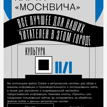
Мы используем файлы Сookie и метрические системы для сбора и
Уведомление 
анализа информации о производительности и использовании сайта,
а также для улучшения и индивидуальной настройки
предоставления информации. Нажимая кнопку «Принять» или
продолжая пользоваться сайтом, вы соглашаетесь на обработку
файлов Cookie и данных метрических систем.