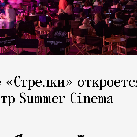
е «Стрелки» откроетс
тр Summer Cinema