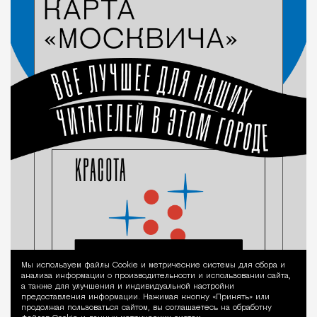
Мы используем файлы Сookie и метрические системы для сбора и
Уведомление 
анализа информации о производительности и использовании сайта,
а также для улучшения и индивидуальной настройки
предоставления информации. Нажимая кнопку «Принять» или
продолжая пользоваться сайтом, вы соглашаетесь на обработку