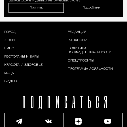
файлов Cookie и данных метрических систем.
Принять
Подробнее
ГОРОД
РЕДАКЦИЯ
ЛЮДИ
ВАКАНСИИ
КИНО
ПОЛИТИКА
КОНФИДЕНЦИАЛЬНОСТИ
РЕСТОРАНЫ И БАРЫ
СПЕЦПРОЕКТЫ
КРАСОТА И ЗДОРОВЬЕ
ПРОГРАММА ЛОЯЛЬНОСТИ
МОДА
ВИДЕО
ПОДПИСАТЬСЯ