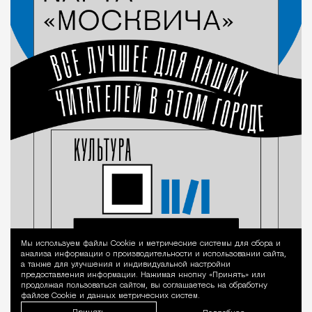
Мы используем файлы Сookie и метрические системы для сбора и
Уведомление 
анализа информации о производительности и использовании сайта,
а также для улучшения и индивидуальной настройки
предоставления информации. Нажимая кнопку «Принять» или
продолжая пользоваться сайтом, вы соглашаетесь на обработку
файлов Cookie и данных метрических систем.