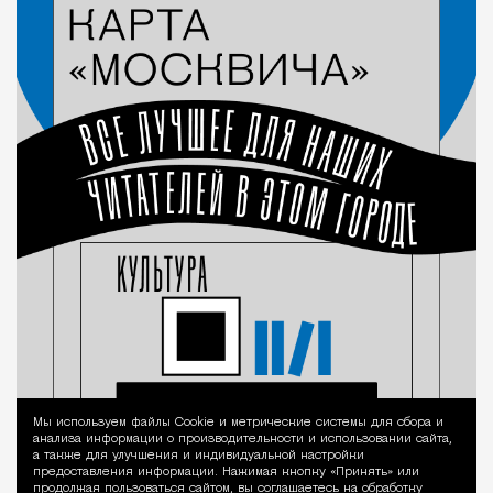
Мы используем файлы Сookie и метрические системы для сбора и
Уведомление 
анализа информации о производительности и использовании сайта,
а также для улучшения и индивидуальной настройки
предоставления информации. Нажимая кнопку «Принять» или
продолжая пользоваться сайтом, вы соглашаетесь на обработку