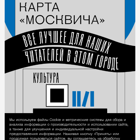
Мы используем файлы Сookie и метрические системы для сбора и
Уведомление 
анализа информации о производительности и использовании сайта,
а также для улучшения и индивидуальной настройки
предоставления информации. Нажимая кнопку «Принять» или
продолжая пользоваться сайтом, вы соглашаетесь на обработку