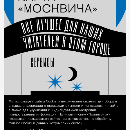
Мы используем файлы Сookie и метрические системы для сбора и
Уведомление 
анализа информации о производительности и использовании сайта,
а также для улучшения и индивидуальной настройки
предоставления информации. Нажимая кнопку «Принять» или
продолжая пользоваться сайтом, вы соглашаетесь на обработку
файлов Cookie и данных метрических систем.