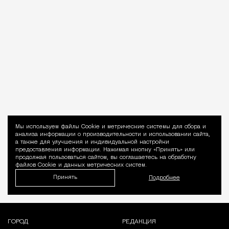
Мы используем файлы Сookie и метрические системы для сбора и
Уведомление 
анализа информации о производительности и использовании сайта,
а также для улучшения и индивидуальной настройки
предоставления информации. Нажимая кнопку «Принять» или
продолжая пользоваться сайтом, вы соглашаетесь на обработку
файлов Cookie и данных метрических систем.
Принять
Подробнее
ГОРОД
РЕДАКЦИЯ