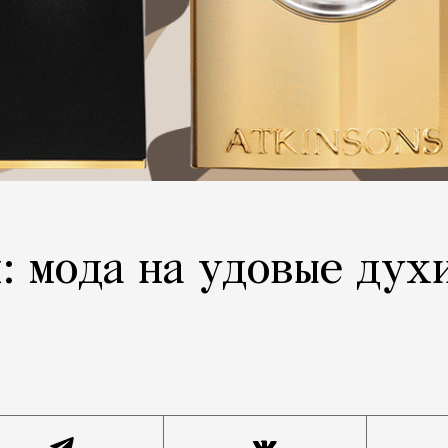
: мода на удовые дух