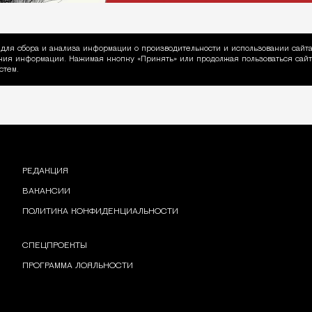
для сбора и анализа информации о производительности и использовании сайта
ия информации. Нажимая кнопку «Принять» или продолжая пользоваться сайто
пользовании Cookie
стем.
РЕДАКЦИЯ
ВАКАНСИИ
ПОЛИТИКА КОНФИДЕНЦИАЛЬНОСТИ
СПЕЦПРОЕКТЫ
ПРОГРАММА ЛОЯЛЬНОСТИ