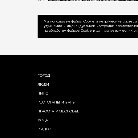
Мы используем файлы Сookie и метрические системы 
улучшения и индивидуальной настройки предоставлен
Уведомление об ис
на обработку файлов Cookie и данных метрических си
ГОРОД
ЛЮДИ
КИНО
РЕСТОРАНЫ И БАРЫ
КРАСОТА И ЗДОРОВЬЕ
МОДА
ВИДЕО