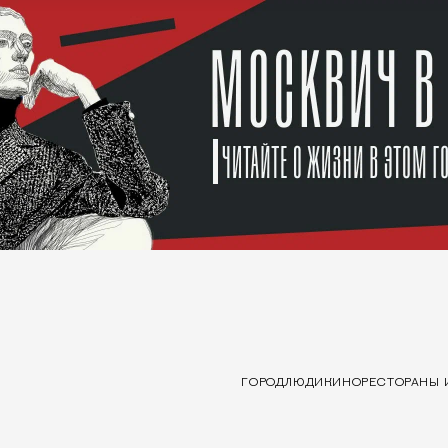
ГОРОД
ЛЮДИ
КИНО
РЕСТОРАНЫ 