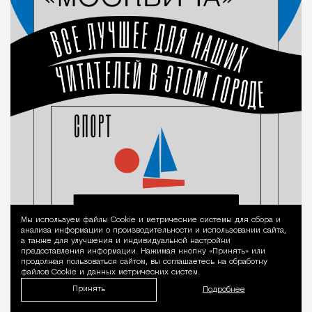
Мы используем файлы Сookie и метрические системы для сбора и
Уведомление 
анализа информации о производительности и использовании сайта,
а также для улучшения и индивидуальной настройки
предоставления информации. Нажимая кнопку «Принять» или
продолжая пользоваться сайтом, вы соглашаетесь на обработку
файлов Cookie и данных метрических систем.
Принять
Подробнее