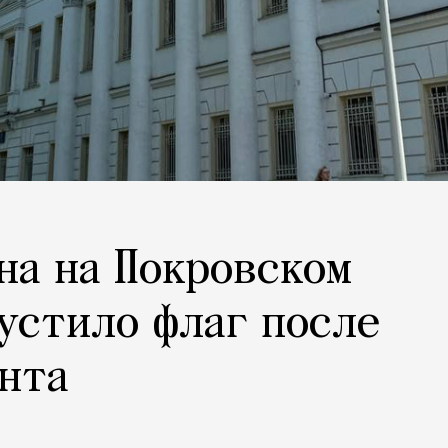
на на Покровском
устило флаг после
нта