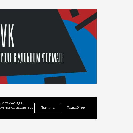
, а также для
Принять
м, вы соглашаетесь
Подробнее