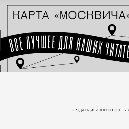
ГОРОД
ЛЮДИ
КИНО
РЕСТОРАНЫ 