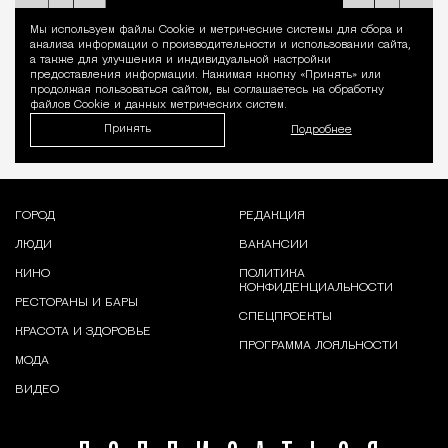
Мы используем файлы Сookie и метрические системы для сбора и
Уведомление 
анализа информации о производительности и использовании сайта,
а также для улучшения и индивидуальной настройки
предоставления информации. Нажимая кнопку «Принять» или
продолжая пользоваться сайтом, вы соглашаетесь на обработку
файлов Cookie и данных метрических систем.
Принять
Подробнее
ГОРОД
РЕДАКЦИЯ
ЛЮДИ
ВАКАНСИИ
КИНО
ПОЛИТИКА
КОНФИДЕНЦИАЛЬНОСТИ
РЕСТОРАНЫ И БАРЫ
СПЕЦПРОЕКТЫ
КРАСОТА И ЗДОРОВЬЕ
ПРОГРАММА ЛОЯЛЬНОСТИ
МОДА
ВИДЕО