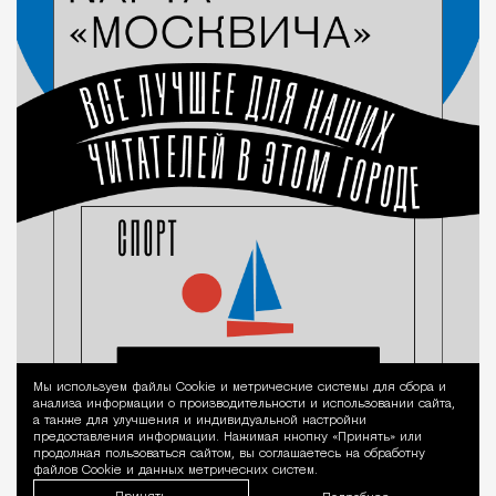
Мы используем файлы Сookie и метрические системы для сбора и
Уведомление 
анализа информации о производительности и использовании сайта,
а также для улучшения и индивидуальной настройки
предоставления информации. Нажимая кнопку «Принять» или
продолжая пользоваться сайтом, вы соглашаетесь на обработку
файлов Cookie и данных метрических систем.