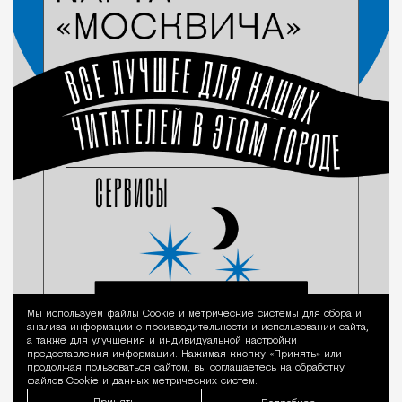
Мы используем файлы Сookie и метрические системы для сбора и
Уведомление 
анализа информации о производительности и использовании сайта,
а также для улучшения и индивидуальной настройки
предоставления информации. Нажимая кнопку «Принять» или
продолжая пользоваться сайтом, вы соглашаетесь на обработку
файлов Cookie и данных метрических систем.