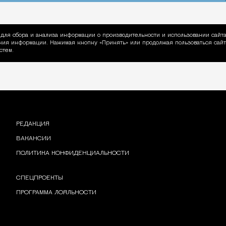
для сбора и анализа информации о производительности и использовании сайта
ия информации. Нажимая кнопку «Принять» или продолжая пользоваться сайто
пользовании Cookie
стем.
РЕДАКЦИЯ
ВАКАНСИИ
ПОЛИТИКА КОНФИДЕНЦИАЛЬНОСТИ
СПЕЦПРОЕКТЫ
ПРОГРАММА ЛОЯЛЬНОСТИ