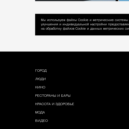
Мы используем файлы Сookie и метрические системы 
улучшения и индивидуальной настройки предоставлен
Уведомление об ис
на обработку файлов Cookie и данных метрических си
ГОРОД
ЛЮДИ
КИНО
РЕСТОРАНЫ И БАРЫ
КРАСОТА И ЗДОРОВЬЕ
МОДА
ВИДЕО