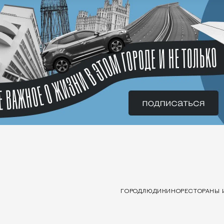
ГОРОД
ЛЮДИ
КИНО
РЕСТОРАНЫ 