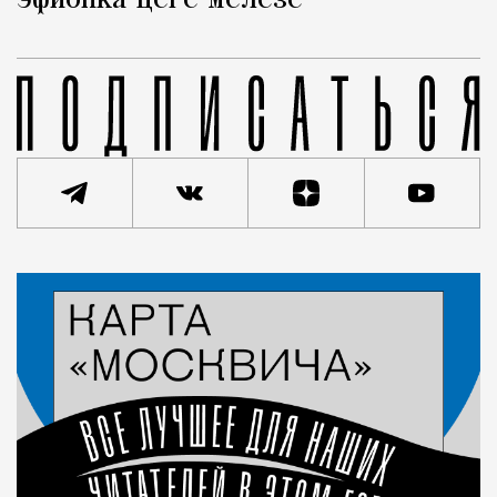
эфиопка Цеге Мелезе