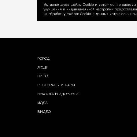
Мы используем файлы Сookie и метрические системы 
улучшения и индивидуальной настройки предоставлен
Уведомление об ис
на обработку файлов Cookie и данных метрических си
ГОРОД
ЛЮДИ
КИНО
РЕСТОРАНЫ И БАРЫ
КРАСОТА И ЗДОРОВЬЕ
МОДА
ВИДЕО