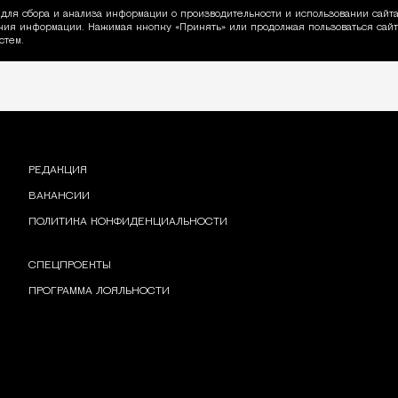
для сбора и анализа информации о производительности и использовании сайта
ия информации. Нажимая кнопку «Принять» или продолжая пользоваться сайто
пользовании Cookie
стем.
РЕДАКЦИЯ
ВАКАНСИИ
ПОЛИТИКА КОНФИДЕНЦИАЛЬНОСТИ
СПЕЦПРОЕКТЫ
ПРОГРАММА ЛОЯЛЬНОСТИ