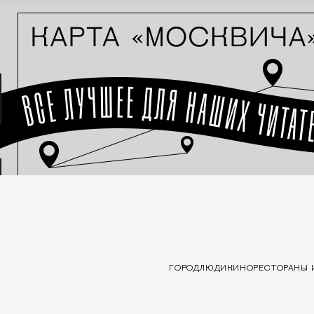
ГОРОД
ЛЮДИ
КИНО
РЕСТОРАНЫ 