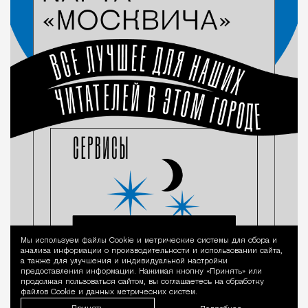
Мы используем файлы Сookie и метрические системы для сбора и
Уведомление 
анализа информации о производительности и использовании сайта,
а также для улучшения и индивидуальной настройки
предоставления информации. Нажимая кнопку «Принять» или
продолжая пользоваться сайтом, вы соглашаетесь на обработку
файлов Cookie и данных метрических систем.