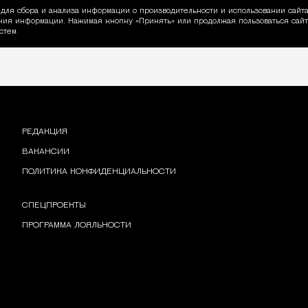
для сбора и анализа информации о производительности и использовании сайта
ия информации. Нажимая кнопку «Принять» или продолжая пользоваться сайто
пользовании Cookie
стем.
РЕДАКЦИЯ
ВАКАНСИИ
ПОЛИТИКА КОНФИДЕНЦИАЛЬНОСТИ
СПЕЦПРОЕКТЫ
ПРОГРАММА ЛОЯЛЬНОСТИ