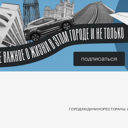
ГОРОД
ЛЮДИ
КИНО
РЕСТОРАНЫ 