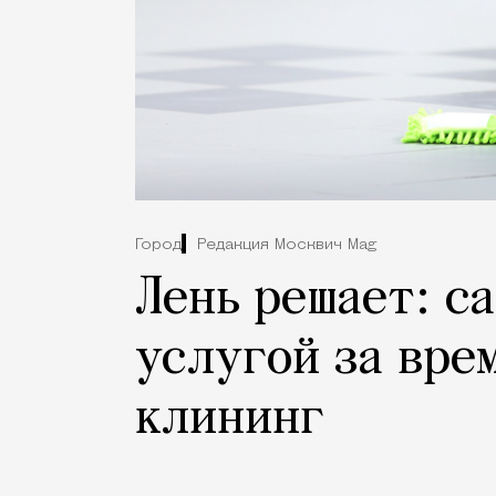
Город
Редакция Москвич Mag
Лень решает: с
услугой за вре
клининг