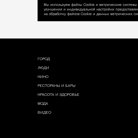
Мы используем файлы Сookie и метрические системы 
улучшения и индивидуальной настройки предоставлен
Уведомление об ис
на обработку файлов Cookie и данных метрических си
ГОРОД
ЛЮДИ
КИНО
РЕСТОРАНЫ И БАРЫ
КРАСОТА И ЗДОРОВЬЕ
МОДА
ВИДЕО