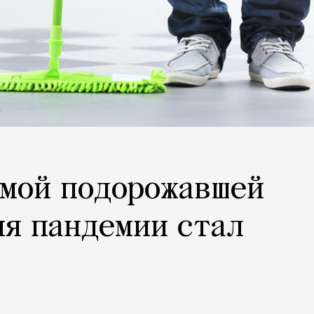
амой подорожавшей
мя пандемии стал