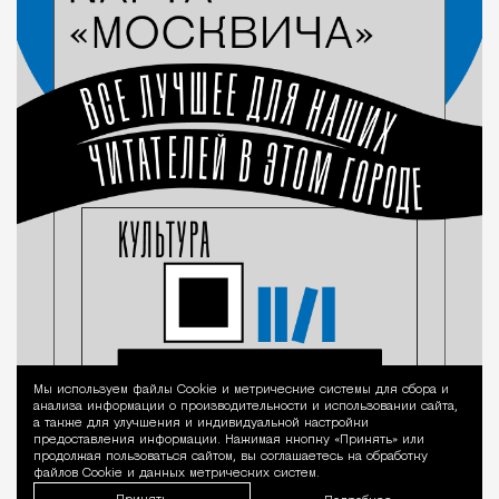
Мы используем файлы Сookie и метрические системы для сбора и
Уведомление 
анализа информации о производительности и использовании сайта,
а также для улучшения и индивидуальной настройки
предоставления информации. Нажимая кнопку «Принять» или
продолжая пользоваться сайтом, вы соглашаетесь на обработку
файлов Cookie и данных метрических систем.