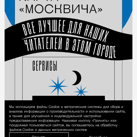
Мы используем файлы Сookie и метрические системы для сбора и
Уведомление 
анализа информации о производительности и использовании сайта,
а также для улучшения и индивидуальной настройки
предоставления информации. Нажимая кнопку «Принять» или
продолжая пользоваться сайтом, вы соглашаетесь на обработку
файлов Cookie и данных метрических систем.