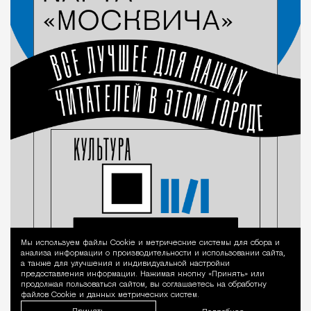
Мы используем файлы Сookie и метрические системы для сбора и
Уведомление 
анализа информации о производительности и использовании сайта,
а также для улучшения и индивидуальной настройки
предоставления информации. Нажимая кнопку «Принять» или
продолжая пользоваться сайтом, вы соглашаетесь на обработку
файлов Cookie и данных метрических систем.