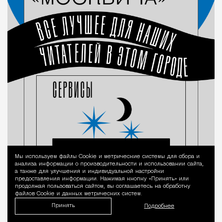
Мы используем файлы Сookie и метрические системы для сбора и
Уведомление 
анализа информации о производительности и использовании сайта,
а также для улучшения и индивидуальной настройки
предоставления информации. Нажимая кнопку «Принять» или
продолжая пользоваться сайтом, вы соглашаетесь на обработку
файлов Cookie и данных метрических систем.
Принять
Подробнее