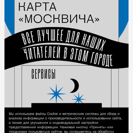
Мы используем файлы Сookie и метрические системы для сбора и
Уведомление 
анализа информации о производительности и использовании сайта,
а также для улучшения и индивидуальной настройки
предоставления информации. Нажимая кнопку «Принять» или
продолжая пользоваться сайтом, вы соглашаетесь на обработку