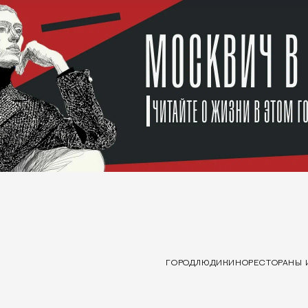
ГОРОД
ЛЮДИ
КИНО
РЕСТОРАНЫ 