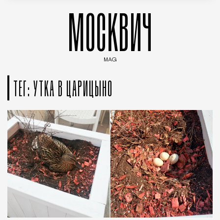
МОСКВИЧ
MAG
Введите ключевые слова для поиска статей
ТЕГ: УТКА В ЦАРИЦЫНО