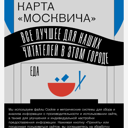
Мы используем файлы Сookie и метрические системы для сбора и
Уведомление 
анализа информации о производительности и использовании сайта,
а также для улучшения и индивидуальной настройки
предоставления информации. Нажимая кнопку «Принять» или
продолжая пользоваться сайтом, вы соглашаетесь на обработку