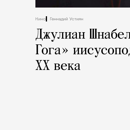
Кино
Геннадий Устиян
Джулиан Шнабел
Гога» иисусоп
XX века