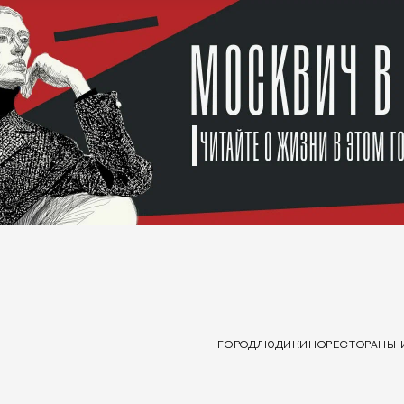
ГОРОД
ЛЮДИ
КИНО
РЕСТОРАНЫ 