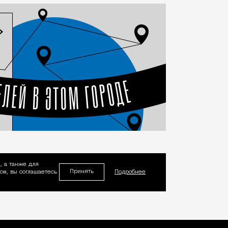
, а также для
Принять
м, вы соглашаетесь
Подробнее