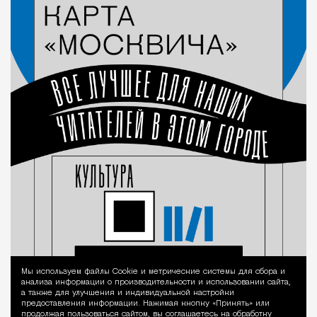
Мы используем файлы Сookie и метрические системы для сбора и
Уведомление 
анализа информации о производительности и использовании сайта,
а также для улучшения и индивидуальной настройки
предоставления информации. Нажимая кнопку «Принять» или
продолжая пользоваться сайтом, вы соглашаетесь на обработку