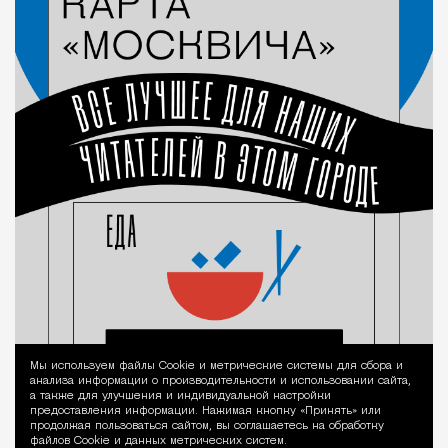
Мы используем файлы Сookie и метрические системы для сбора и
Уведомление 
анализа информации о производительности и использовании сайта,
а также для улучшения и индивидуальной настройки
предоставления информации. Нажимая кнопку «Принять» или
продолжая пользоваться сайтом, вы соглашаетесь на обработку
файлов Cookie и данных метрических систем.