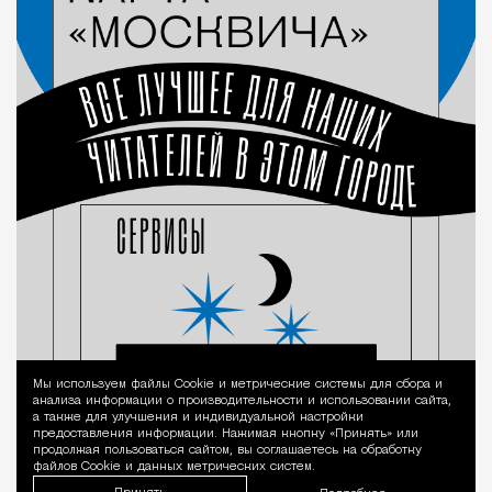
Мы используем файлы Сookie и метрические системы для сбора и
Уведомление 
анализа информации о производительности и использовании сайта,
а также для улучшения и индивидуальной настройки
предоставления информации. Нажимая кнопку «Принять» или
продолжая пользоваться сайтом, вы соглашаетесь на обработку
файлов Cookie и данных метрических систем.