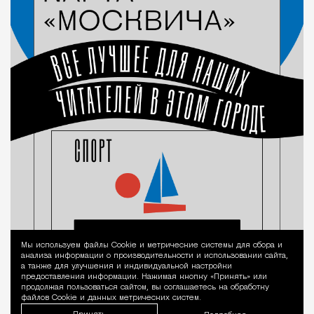
Мы используем файлы Сookie и метрические системы для сбора и
Уведомление 
анализа информации о производительности и использовании сайта,
а также для улучшения и индивидуальной настройки
предоставления информации. Нажимая кнопку «Принять» или
продолжая пользоваться сайтом, вы соглашаетесь на обработку
файлов Cookie и данных метрических систем.