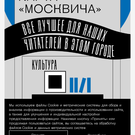
Мы используем файлы Сookie и метрические системы для сбора и
Уведомление 
анализа информации о производительности и использовании сайта,
а также для улучшения и индивидуальной настройки
предоставления информации. Нажимая кнопку «Принять» или
продолжая пользоваться сайтом, вы соглашаетесь на обработку
файлов Cookie и данных метрических систем.