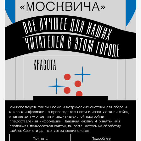
Мы используем файлы Сookie и метрические системы для сбора и
Уведомление 
анализа информации о производительности и использовании сайта,
а также для улучшения и индивидуальной настройки
предоставления информации. Нажимая кнопку «Принять» или
продолжая пользоваться сайтом, вы соглашаетесь на обработку
файлов Cookie и данных метрических систем.
Принять
Подробнее