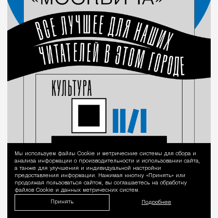
Мы используем файлы Сookie и метрические системы для сбора и
Уведомление 
анализа информации о производительности и использовании сайта,
а также для улучшения и индивидуальной настройки
предоставления информации. Нажимая кнопку «Принять» или
продолжая пользоваться сайтом, вы соглашаетесь на обработку
файлов Cookie и данных метрических систем.
Принять
Подробнее