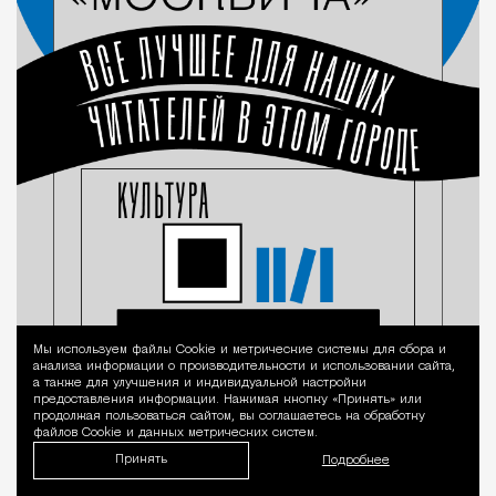
Мы используем файлы Сookie и метрические системы для сбора и
Уведомление 
анализа информации о производительности и использовании сайта,
а также для улучшения и индивидуальной настройки
предоставления информации. Нажимая кнопку «Принять» или
продолжая пользоваться сайтом, вы соглашаетесь на обработку
файлов Cookie и данных метрических систем.
Принять
Подробнее