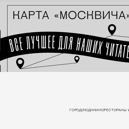
ГОРОД
ЛЮДИ
КИНО
РЕСТОРАНЫ 