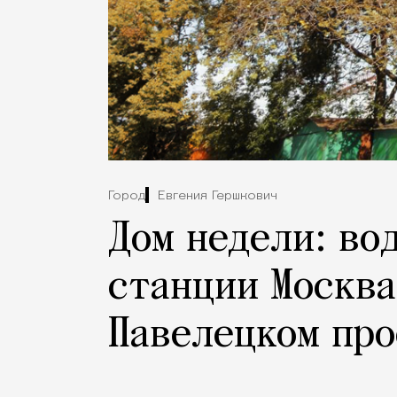
Город
Евгения Гершкович
Дом недели: во
станции Москва
Павелецком про