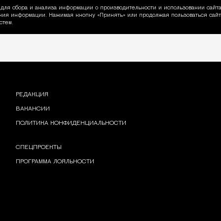
для сбора и анализа информации о производительности и использовании сайта
ия информации. Нажимая кнопку «Принять» или продолжая пользоваться сайто
пользовании Cookie
стем.
РЕДАКЦИЯ
ВАКАНСИИ
ПОЛИТИКА КОНФИДЕНЦИАЛЬНОСТИ
СПЕЦПРОЕКТЫ
ПРОГРАММА ЛОЯЛЬНОСТИ