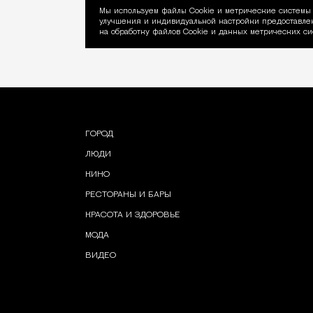
Мы используем файлы Сookie и метрические системы 
улучшения и индивидуальной настройки предоставлен
Уведомление об ис
на обработку файлов Cookie и данных метрических си
ГОРОД
ЛЮДИ
КИНО
РЕСТОРАНЫ И БАРЫ
КРАСОТА И ЗДОРОВЬЕ
МОДА
ВИДЕО