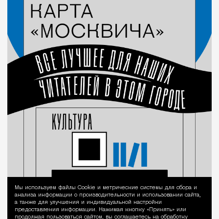
Мы используем файлы Сookie и метрические системы для сбора и
Уведомление 
анализа информации о производительности и использовании сайта,
а также для улучшения и индивидуальной настройки
предоставления информации. Нажимая кнопку «Принять» или
продолжая пользоваться сайтом, вы соглашаетесь на обработку