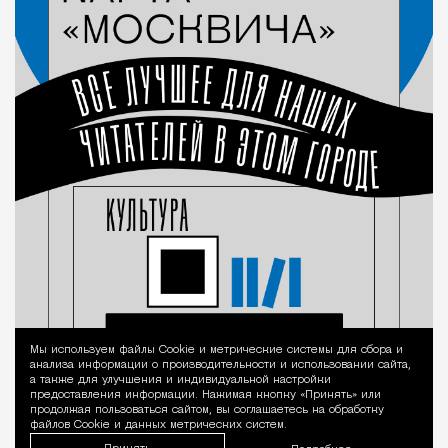
Мы используем файлы Сookie и метрические системы для сбора и
Уведомление 
анализа информации о производительности и использовании сайта,
а также для улучшения и индивидуальной настройки
предоставления информации. Нажимая кнопку «Принять» или
продолжая пользоваться сайтом, вы соглашаетесь на обработку
файлов Cookie и данных метрических систем.