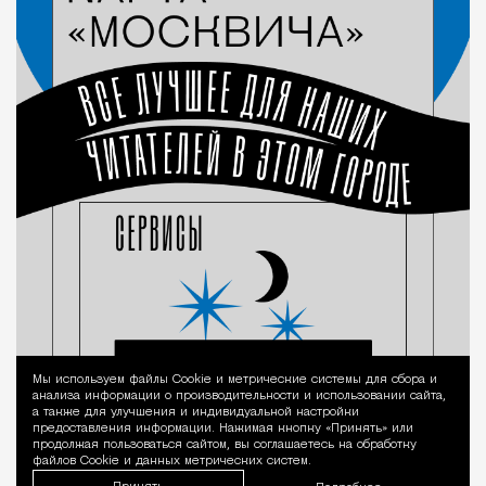
Мы используем файлы Сookie и метрические системы для сбора и
Уведомление 
анализа информации о производительности и использовании сайта,
а также для улучшения и индивидуальной настройки
предоставления информации. Нажимая кнопку «Принять» или
продолжая пользоваться сайтом, вы соглашаетесь на обработку
файлов Cookie и данных метрических систем.