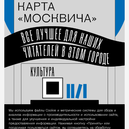
Мы используем файлы Сookie и метрические системы для сбора и
Уведомление 
анализа информации о производительности и использовании сайта,
а также для улучшения и индивидуальной настройки
предоставления информации. Нажимая кнопку «Принять» или
продолжая пользоваться сайтом, вы соглашаетесь на обработку