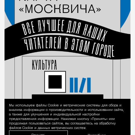
Мы используем файлы Сookie и метрические системы для сбора и
Уведомление 
анализа информации о производительности и использовании сайта,
а также для улучшения и индивидуальной настройки
предоставления информации. Нажимая кнопку «Принять» или
продолжая пользоваться сайтом, вы соглашаетесь на обработку
файлов Cookie и данных метрических систем.